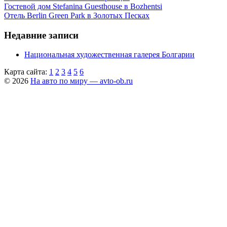
Гостевой дом Stefanina Guesthouse в Bozhentsi
Отель Berlin Green Park в Золотых Песках
Недавние записи
Национальная художественная галерея Болгарии
Карта сайта:
1
2
3
4
5
6
© 2026
На авто по миру — avto-ob.ru