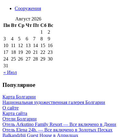
Сооружения
Август 2026
Пн
Вт
Ср
Чт
Пт
Сб
Вс
1
2
3
4
5
6
7
8
9
10
11
12
13
14
15
16
17
18
19
20
21
22
23
24
25
26
27
28
29
30
31
« Июл
Популярное
Карта Болгарии
Национальная художественная галерея Болгарии
О сайте
Карта сайта
Отели Болгарии
Отель Arkutino Family Resort — Все включено в Дюни
Отель Elena 24h. — Все включено в Золотых Песках
Balkandzhii Guest House в Априлцах