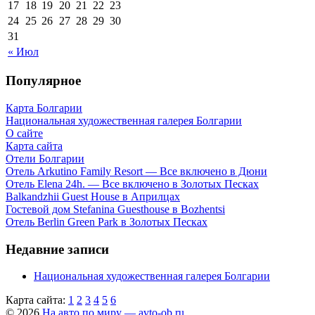
17
18
19
20
21
22
23
24
25
26
27
28
29
30
31
« Июл
Популярное
Карта Болгарии
Национальная художественная галерея Болгарии
О сайте
Карта сайта
Отели Болгарии
Отель Arkutino Family Resort — Все включено в Дюни
Отель Elena 24h. — Все включено в Золотых Песках
Balkandzhii Guest House в Априлцах
Гостевой дом Stefanina Guesthouse в Bozhentsi
Отель Berlin Green Park в Золотых Песках
Недавние записи
Национальная художественная галерея Болгарии
Карта сайта:
1
2
3
4
5
6
© 2026
На авто по миру — avto-ob.ru