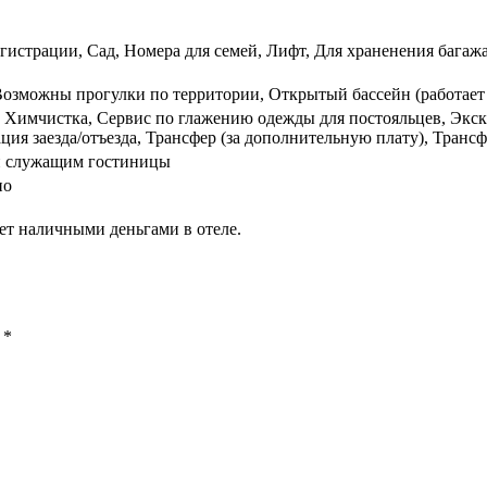
егистрации, Сад, Номера для семей, Лифт, Для храненения бага
Возможны прогулки по территории, Открытый бассейн (работает 
я, Химчистка, Сервис по глажению одежды для постояльцев, Экск
ция заезда/отъезда, Трансфер (за дополнительную плату), Транс
ей служащим гостиницы
но
ет наличными деньгами в отеле.
ы
*