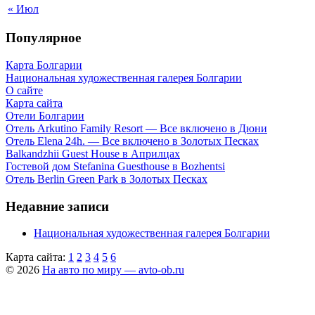
« Июл
Популярное
Карта Болгарии
Национальная художественная галерея Болгарии
О сайте
Карта сайта
Отели Болгарии
Отель Arkutino Family Resort — Все включено в Дюни
Отель Elena 24h. — Все включено в Золотых Песках
Balkandzhii Guest House в Априлцах
Гостевой дом Stefanina Guesthouse в Bozhentsi
Отель Berlin Green Park в Золотых Песках
Недавние записи
Национальная художественная галерея Болгарии
Карта сайта:
1
2
3
4
5
6
© 2026
На авто по миру — avto-ob.ru