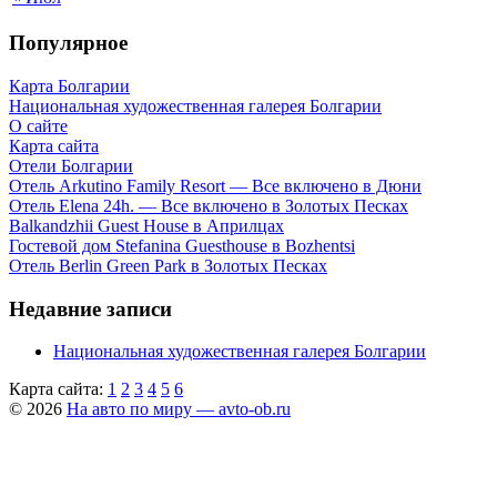
Популярное
Карта Болгарии
Национальная художественная галерея Болгарии
О сайте
Карта сайта
Отели Болгарии
Отель Arkutino Family Resort — Все включено в Дюни
Отель Elena 24h. — Все включено в Золотых Песках
Balkandzhii Guest House в Априлцах
Гостевой дом Stefanina Guesthouse в Bozhentsi
Отель Berlin Green Park в Золотых Песках
Недавние записи
Национальная художественная галерея Болгарии
Карта сайта:
1
2
3
4
5
6
© 2026
На авто по миру — avto-ob.ru