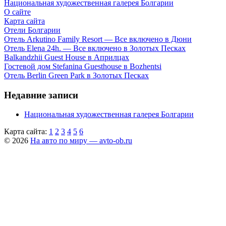
Национальная художественная галерея Болгарии
О сайте
Карта сайта
Отели Болгарии
Отель Arkutino Family Resort — Все включено в Дюни
Отель Elena 24h. — Все включено в Золотых Песках
Balkandzhii Guest House в Априлцах
Гостевой дом Stefanina Guesthouse в Bozhentsi
Отель Berlin Green Park в Золотых Песках
Недавние записи
Национальная художественная галерея Болгарии
Карта сайта:
1
2
3
4
5
6
© 2026
На авто по миру — avto-ob.ru