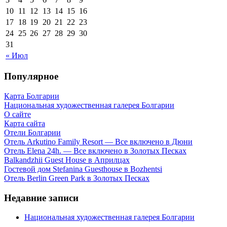
10
11
12
13
14
15
16
17
18
19
20
21
22
23
24
25
26
27
28
29
30
31
« Июл
Популярное
Карта Болгарии
Национальная художественная галерея Болгарии
О сайте
Карта сайта
Отели Болгарии
Отель Arkutino Family Resort — Все включено в Дюни
Отель Elena 24h. — Все включено в Золотых Песках
Balkandzhii Guest House в Априлцах
Гостевой дом Stefanina Guesthouse в Bozhentsi
Отель Berlin Green Park в Золотых Песках
Недавние записи
Национальная художественная галерея Болгарии