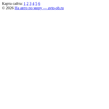
Карта сайта:
1
2
3
4
5
6
© 2026
На авто по миру — avto-ob.ru