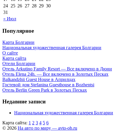
24
25
26
27
28
29
30
31
« Июл
Популярное
Карта Болгарии
Национальная художественная галерея Болгарии
О сайте
Карта сайта
Отели Болгарии
Отель Arkutino Family Resort — Все включено в Дюни
Отель Elena 24h. — Все включено в Золотых Песках
Balkandzhii Guest House в Априлцах
Гостевой дом Stefanina Guesthouse в Bozhentsi
Отель Berlin Green Park в Золотых Песках
Недавние записи
Национальная художественная галерея Болгарии
Карта сайта:
1
2
3
4
5
6
© 2026
На авто по миру — avto-ob.ru