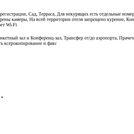
 регистрации, Сад, Терраса, Для некурящих есть отдельные номе
рены камеры, На всей территории отеля запрещено курение, Кон
ет Wi-Fi
анкетный зал и Конференц-зал, Трансфер от/до аэропорта, Праче
ть ксерокопирование и факс
ы
*