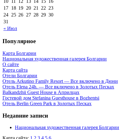
10
11
12
13
14
15
16
17
18
19
20
21
22
23
24
25
26
27
28
29
30
31
« Июл
Популярное
Карта Болгарии
Национальная художественная галерея Болгарии
О сайте
Карта сайта
Отели Болгарии
Отель Arkutino Family Resort — Все включено в Дюни
Отель Elena 24h. — Все включено в Золотых Песках
Balkandzhii Guest House в Априлцах
Гостевой дом Stefanina Guesthouse в Bozhentsi
Отель Berlin Green Park в Золотых Песках
Недавние записи
Национальная художественная галерея Болгарии
Карта сайта:
1
2
3
4
5
6