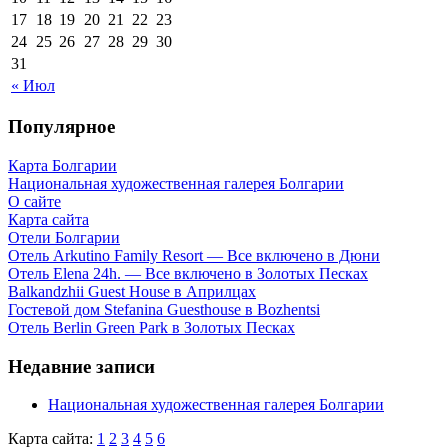
17
18
19
20
21
22
23
24
25
26
27
28
29
30
31
« Июл
Популярное
Карта Болгарии
Национальная художественная галерея Болгарии
О сайте
Карта сайта
Отели Болгарии
Отель Arkutino Family Resort — Все включено в Дюни
Отель Elena 24h. — Все включено в Золотых Песках
Balkandzhii Guest House в Априлцах
Гостевой дом Stefanina Guesthouse в Bozhentsi
Отель Berlin Green Park в Золотых Песках
Недавние записи
Национальная художественная галерея Болгарии
Карта сайта:
1
2
3
4
5
6