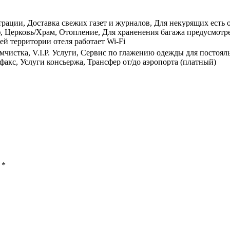
трации, Доставка свежих газет и журналов, Для некурящих есть 
йф, Церковь/Храм, Отопление, Для храненения багажа предусмотр
ей территории отеля работает Wi-Fi
мчистка, V.I.P. Услуги, Сервис по глажению одежды для постоял
факс, Услуги консьержа, Трансфер от/до аэропорта (платный)
ы
*