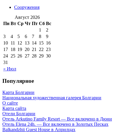
Сооружения
Август 2026
Пн
Вт
Ср
Чт
Пт
Сб
Вс
1
2
3
4
5
6
7
8
9
10
11
12
13
14
15
16
17
18
19
20
21
22
23
24
25
26
27
28
29
30
31
« Июл
Популярное
Карта Болгарии
Национальная художественная галерея Болгарии
О сайте
Карта сайта
Отели Болгарии
Отель Arkutino Family Resort — Все включено в Дюни
Отель Elena 24h. — Все включено в Золотых Песках
Balkandzhii Guest House в Априлцах