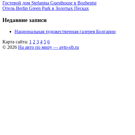
Гостевой дом Stefanina Guesthouse в Bozhentsi
Отель Berlin Green Park в Золотых Песках
Недавние записи
Национальная художественная галерея Болгарии
Карта сайта:
1
2
3
4
5
6
© 2026
На авто по миру — avto-ob.ru