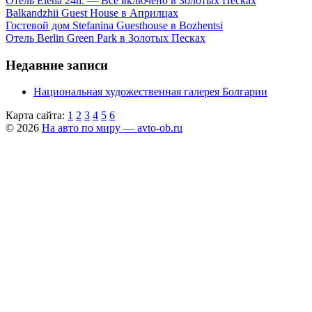
Отель Elena 24h. — Все включено в Золотых Песках
Balkandzhii Guest House в Априлцах
Гостевой дом Stefanina Guesthouse в Bozhentsi
Отель Berlin Green Park в Золотых Песках
Недавние записи
Национальная художественная галерея Болгарии
Карта сайта:
1
2
3
4
5
6
© 2026
На авто по миру — avto-ob.ru