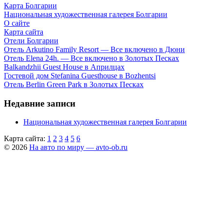
Карта Болгарии
Национальная художественная галерея Болгарии
О сайте
Карта сайта
Отели Болгарии
Отель Arkutino Family Resort — Все включено в Дюни
Отель Elena 24h. — Все включено в Золотых Песках
Balkandzhii Guest House в Априлцах
Гостевой дом Stefanina Guesthouse в Bozhentsi
Отель Berlin Green Park в Золотых Песках
Недавние записи
Национальная художественная галерея Болгарии
Карта сайта:
1
2
3
4
5
6
© 2026
На авто по миру — avto-ob.ru