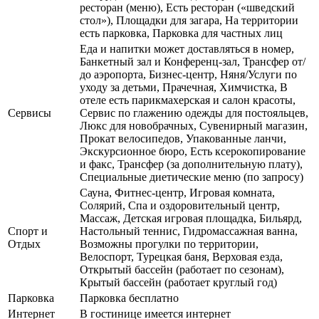
ресторан (меню), Есть ресторан («шведский
стол»), Площадки для загара, На территории
есть парковка, Парковка для частных лиц
Еда и напитки может доставляться в номер,
Банкетный зал и Конференц-зал, Трансфер от/
до аэропорта, Бизнес-центр, Няня/Услуги по
уходу за детьми, Прачечная, Химчистка, В
отеле есть парикмахерская и салон красоты,
Сервисы
Сервис по глажению одежды для постояльцев,
Люкс для новобрачных, Сувенирный магазин,
Прокат велосипедов, Упакованные ланчи,
Экскурсионное бюро, Есть ксерокопирование
и факс, Трансфер (за дополнительную плату),
Специальные диетические меню (по запросу)
Сауна, Фитнес-центр, Игровая комната,
Солярий, Спа и оздоровительный центр,
Массаж, Детская игровая площадка, Бильярд,
Спорт и
Настольный теннис, Гидромассажная ванна,
Отдых
Возможны прогулки по территории,
Велоспорт, Турецкая баня, Верховая езда,
Открытый бассейн (работает по сезонам),
Крытый бассейн (работает круглый год)
Парковка
Парковка бесплатно
Интернет
В гостинице имеется интернет