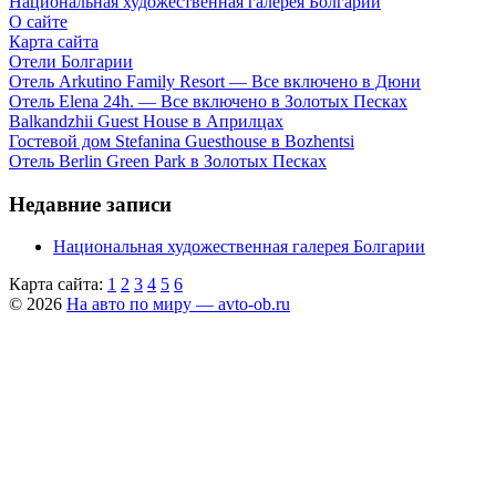
Национальная художественная галерея Болгарии
О сайте
Карта сайта
Отели Болгарии
Отель Arkutino Family Resort — Все включено в Дюни
Отель Elena 24h. — Все включено в Золотых Песках
Balkandzhii Guest House в Априлцах
Гостевой дом Stefanina Guesthouse в Bozhentsi
Отель Berlin Green Park в Золотых Песках
Недавние записи
Национальная художественная галерея Болгарии
Карта сайта:
1
2
3
4
5
6
© 2026
На авто по миру — avto-ob.ru