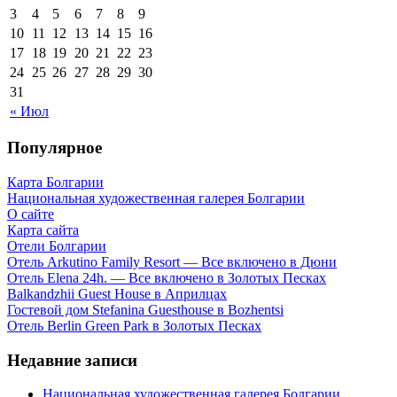
3
4
5
6
7
8
9
10
11
12
13
14
15
16
17
18
19
20
21
22
23
24
25
26
27
28
29
30
31
« Июл
Популярное
Карта Болгарии
Национальная художественная галерея Болгарии
О сайте
Карта сайта
Отели Болгарии
Отель Arkutino Family Resort — Все включено в Дюни
Отель Elena 24h. — Все включено в Золотых Песках
Balkandzhii Guest House в Априлцах
Гостевой дом Stefanina Guesthouse в Bozhentsi
Отель Berlin Green Park в Золотых Песках
Недавние записи
Национальная художественная галерея Болгарии