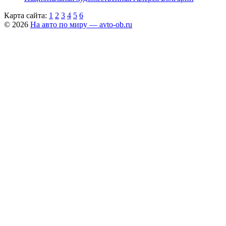
Карта сайта:
1
2
3
4
5
6
© 2026
На авто по миру — avto-ob.ru