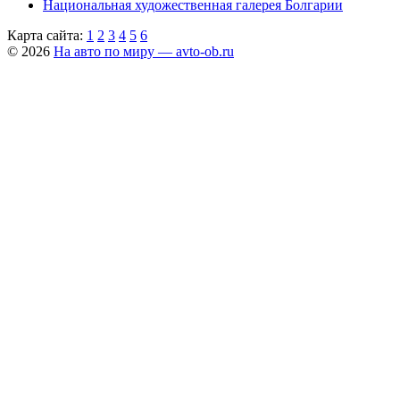
Национальная художественная галерея Болгарии
Карта сайта:
1
2
3
4
5
6
© 2026
На авто по миру — avto-ob.ru