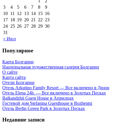
1
2
3
4
5
6
7
8
9
10
11
12
13
14
15
16
17
18
19
20
21
22
23
24
25
26
27
28
29
30
31
« Июл
Популярное
Карта Болгарии
Национальная художественная галерея Болгарии
О сайте
Карта сайта
Отели Болгарии
Отель Arkutino Family Resort — Все включено в Дюни
Отель Elena 24h. — Все включено в Золотых Песках
Balkandzhii Guest House в Априлцах
Гостевой дом Stefanina Guesthouse в Bozhentsi
Отель Berlin Green Park в Золотых Песках
Недавние записи