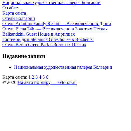
Национальная художественная галерея Болгарии
О сайте
Карта сайта
Отели Болгарии
Отель Arkutino Family Resort — Все включено в Дюни
Отель Elena 24h. — Все включено в Золотых Песках
Balkandzhii Guest House в Априлцах
Гостевой дом Stefanina Guesthouse в Bozhentsi
Отель Berlin Green Park в Золотых Песках
Недавние записи
Национальная художественная галерея Болгарии
Карта сайта:
1
2
3
4
5
6
© 2026
На авто по миру — avto-ob.ru