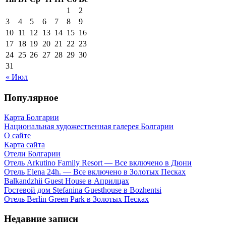
1
2
3
4
5
6
7
8
9
10
11
12
13
14
15
16
17
18
19
20
21
22
23
24
25
26
27
28
29
30
31
« Июл
Популярное
Карта Болгарии
Национальная художественная галерея Болгарии
О сайте
Карта сайта
Отели Болгарии
Отель Arkutino Family Resort — Все включено в Дюни
Отель Elena 24h. — Все включено в Золотых Песках
Balkandzhii Guest House в Априлцах
Гостевой дом Stefanina Guesthouse в Bozhentsi
Отель Berlin Green Park в Золотых Песках
Недавние записи