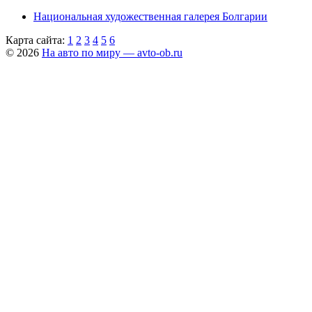
Национальная художественная галерея Болгарии
Карта сайта:
1
2
3
4
5
6
© 2026
На авто по миру — avto-ob.ru