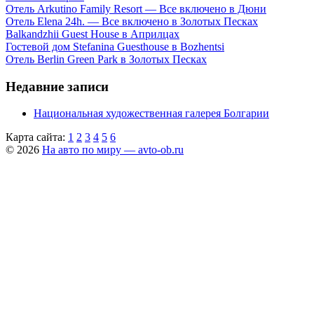
Отель Arkutino Family Resort — Все включено в Дюни
Отель Elena 24h. — Все включено в Золотых Песках
Balkandzhii Guest House в Априлцах
Гостевой дом Stefanina Guesthouse в Bozhentsi
Отель Berlin Green Park в Золотых Песках
Недавние записи
Национальная художественная галерея Болгарии
Карта сайта:
1
2
3
4
5
6
© 2026
На авто по миру — avto-ob.ru