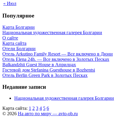
« Июл
Популярное
Карта Болгарии
Национальная художественная галерея Болгарии
О сайте
Карта сайта
Отели Болгарии
Отель Arkutino Family Resort — Все включено в Дюни
Отель Elena 24h. — Все включено в Золотых Песках
Balkandzhii Guest House в Априлцах
Гостевой дом Stefanina Guesthouse в Bozhentsi
Отель Berlin Green Park в Золотых Песках
Недавние записи
Национальная художественная галерея Болгарии
Карта сайта:
1
2
3
4
5
6
© 2026
На авто по миру — avto-ob.ru