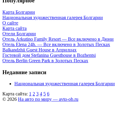
Популярное
Карта Болгарии
Национальная художественная галерея Болгарии
О сайте
Карта сайта
Отели Болгарии
Отель Arkutino Family Resort — Все включено в Дюни
Отель Elena 24h. — Все включено в Золотых Песках
Balkandzhii Guest House в Априлцах
Гостевой дом Stefanina Guesthouse в Bozhentsi
Отель Berlin Green Park в Золотых Песках
Недавние записи
Национальная художественная галерея Болгарии
Карта сайта:
1
2
3
4
5
6
© 2026
На авто по миру — avto-ob.ru