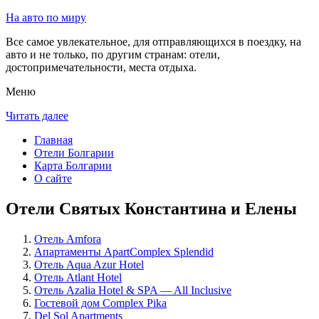
На авто по миру
Все самое увлекательное, для отправляющихся в поездку, на
авто и не только, по другим странам: отели,
достопримечательности, места отдыха.
Меню
Читать далее
Главная
Отели Болгарии
Карта Болгарии
О сайте
Отели Святых Константина и Елены
Отель Amfora
Апартаменты ApartComplex Splendid
Отель Aqua Azur Hotel
Отель Atlant Hotel
Отель Azalia Hotel & SPA — All Inclusive
Гостевой дом Complex Pika
Del Sol Apartments